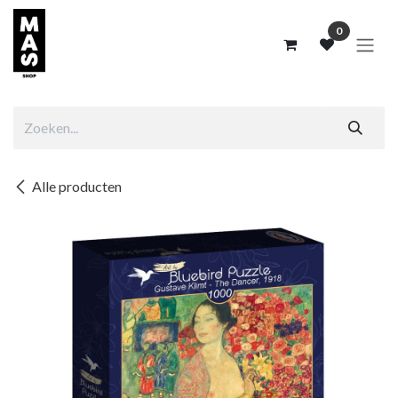
Overslaan naar inhoud
0
Alle producten