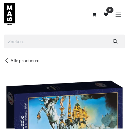
Overslaan naar inhoud
0
Alle producten