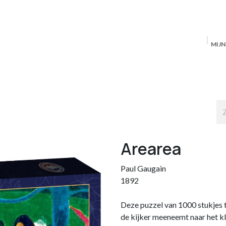
MIJ
Startpagina
MAS Producten
Antwerpen
S
Arearea
Paul Gaugain
1892
Deze puzzel van 1000 stukjes
de kijker meeneemt naar het k