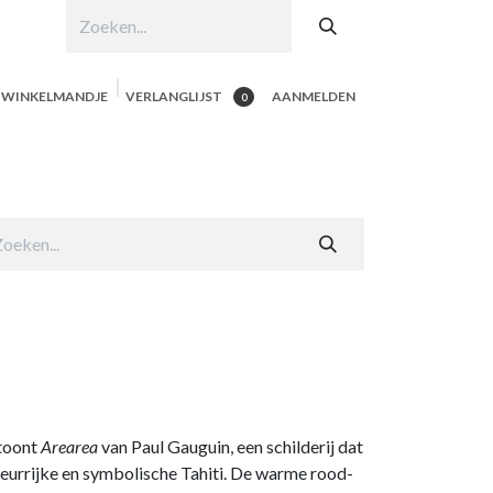
N WINKELMANDJE
VERLANGLIJST
AANMELDEN
0
hop per product
Shop Alle
Contacteer ons
 toont
Arearea
van Paul Gauguin, een schilderij dat
leurrijke en symbolische Tahiti. De warme rood-