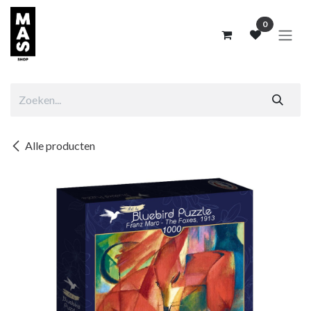
Overslaan naar inhoud
0
Alle producten