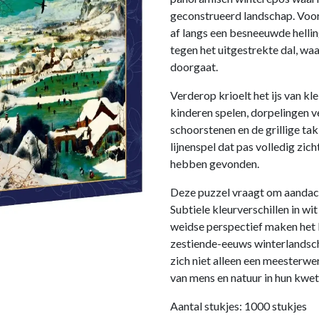
geconstrueerd landschap. Voo
af langs een besneeuwde hellin
tegen het uitgestrekte dal, wa
doorgaat.
Verderop krioelt het ijs van kl
kinderen spelen, dorpelingen v
schoorstenen en de grillige t
lijnenspel dat pas volledig zi
hebben gevonden.
Deze puzzel vraagt om aandach
Subtiele kleurverschillen in wi
weidse perspectief maken het l
zestiende-eeuws winterlandsch
zich niet alleen een meesterwe
van mens en natuur in hun kwe
Aantal stukjes: 1000 stukjes