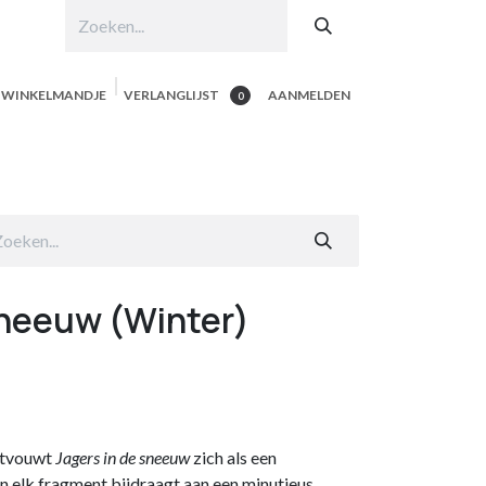
N WINKELMANDJE
VERLANGLIJST
AANMELDEN
0
hop per product
Shop Alle
Contacteer ons
sneeuw (Winter)
ontvouwt
Jagers in de sneeuw
zich als een
 elk fragment bijdraagt aan een minutieus