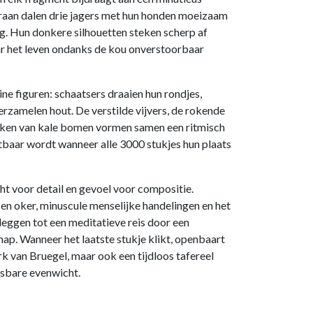
raan dalen drie jagers met hun honden moeizaam
g. Hun donkere silhouetten steken scherp af
ar het leven ondanks de kou onverstoorbaar
eine figuren: schaatsers draaien hun rondjes,
erzamelen hout. De verstilde vijvers, de rokende
akken van kale bomen vormen samen een ritmisch
chtbaar wordt wanneer alle 3000 stukjes hun plaats
t voor detail en gevoel voor compositie.
t en oker, minuscule menselijke handelingen en het
eggen tot een meditatieve reis door een
ap. Wanneer het laatste stukje klikt, openbaart
rk van Bruegel, maar ook een tijdloos tafereel
tsbare evenwicht.