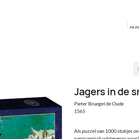
MIJ
Startpagina
MAS Producten
Antwerpen
S
Jagers in de 
Pieter Bruegel de Oude
1565
Als puzzel van 1000 stukjes 
panoramisch winterepos waarin