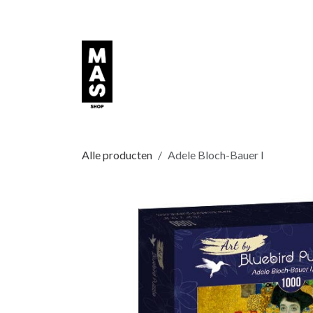
Overslaan naar inhoud
Alle producten
Adele Bloch-Bauer I