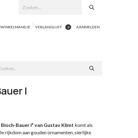
N WINKELMANDJE
VERLANGLIJST
AANMELDEN
0
hop per product
Shop Alle
Contacteer ons
auer I
 Bloch-Bauer I” van Gustav Klimt
komt als
 De rijkdom aan gouden ornamenten, sierlijke