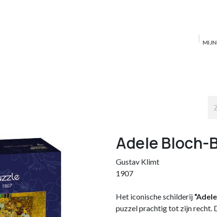
MIJ
Startpagina
MAS Producten
Antwerpen
S
Adele Bloch-B
Gustav Klimt
1907
Het iconische schilderij
“Adele
puzzel prachtig tot zijn recht.