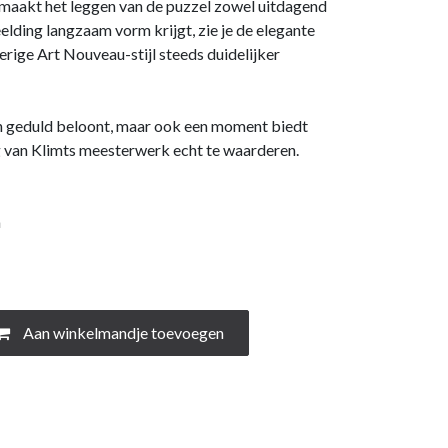
s maakt het leggen van de puzzel zowel uitdagend
elding langzaam vorm krijgt, zie je de elegante
rige Art Nouveau-stijl steeds duidelijker
een geduld beloont, maar ook een moment biedt
g van Klimts meesterwerk echt te waarderen.
m
Aan winkelmandje toevoegen