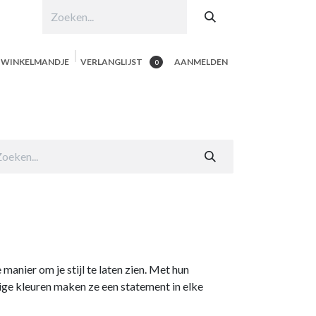
N WINKELMANDJE
VERLANGLIJST
AANMELDEN
0
hop per product
Shop Alle
Contacteer ons
manier om je stijl te laten zien. Met hun
ige kleuren maken ze een statement in elke