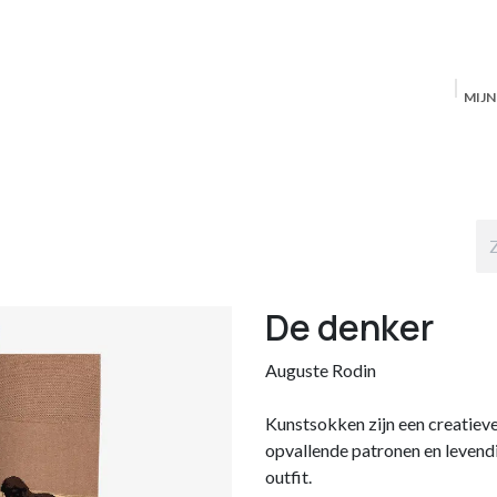
MIJ
Startpagina
MAS Producten
Antwerpen
S
De denker
Auguste Rodin
Kunstsokken zijn een creatieve 
opvallende patronen en levend
outfit.