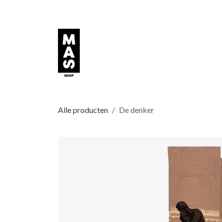
Overslaan naar inhoud
Alle producten
De denker