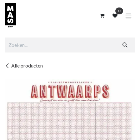
Overslaan naar inhoud
0
Alle producten