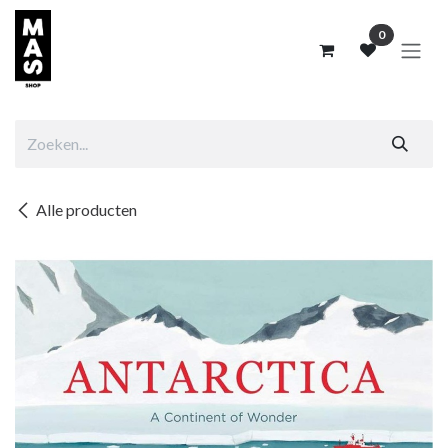
Overslaan naar inhoud
0
Alle producten