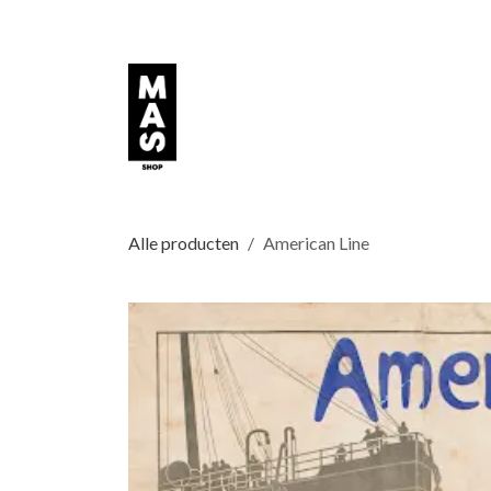
Overslaan naar inhoud
Alle producten
American Line