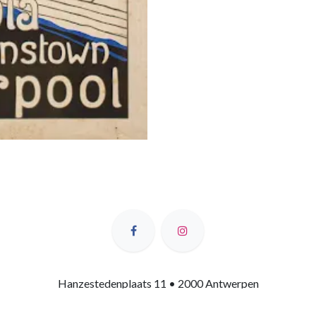
Hanzestedenplaats 11 • 2000 Antwerpen
+32 456 02 58 95
service@masshop.be