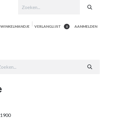
N WINKELMANDJE
VERLANGLIJST
AANMELDEN
0
hop per product
Shop Alle
Contacteer ons
e
, 1900