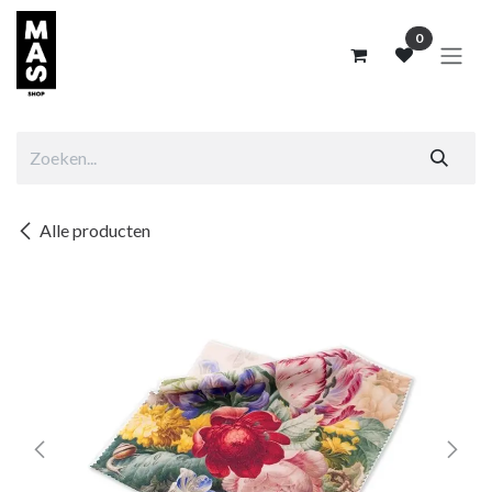
Overslaan naar inhoud
0
Alle producten