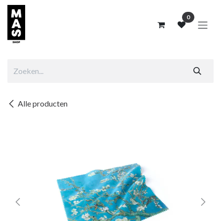
Overslaan naar inhoud
0
Alle producten