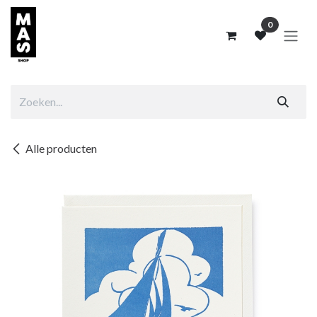
Overslaan naar inhoud
0
Alle producten