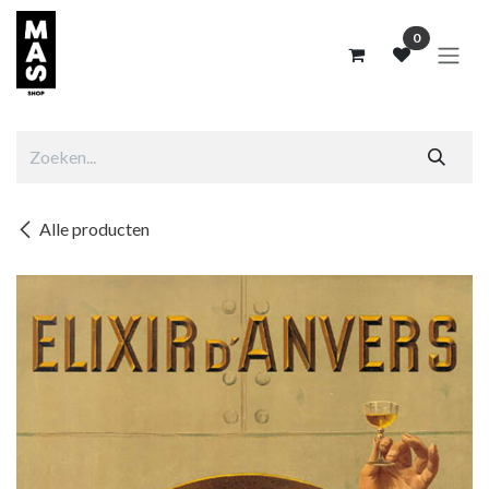
Overslaan naar inhoud
0
Alle producten