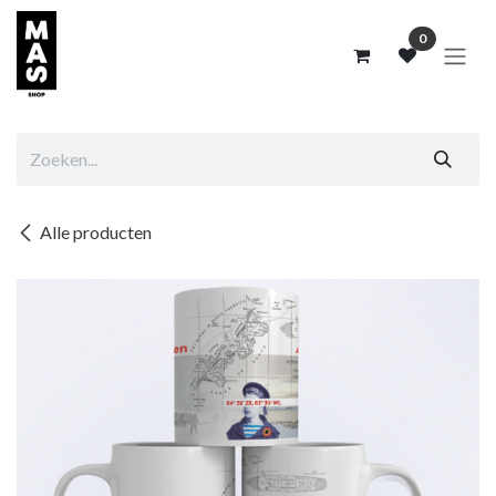
Overslaan naar inhoud
0
Alle producten