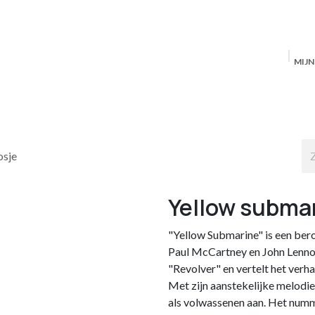
MIJ
Startpagina
MAS Producten
Antwerpen
S
osje
Yellow subma
"Yellow Submarine" is een be
Paul McCartney en John Lenno
"Revolver" en vertelt het verhaa
Met zijn aanstekelijke melodie
als volwassenen aan. Het numme