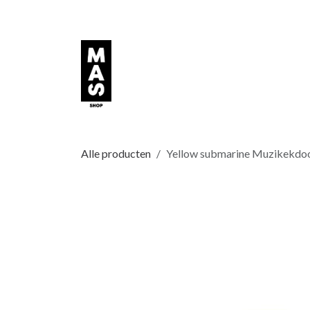
Overslaan naar inhoud
Alle producten
Yellow submarine Muzikekdo