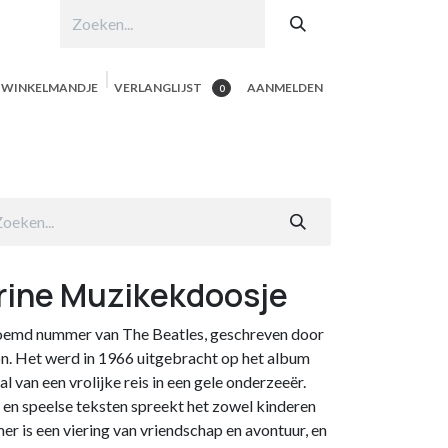
N WINKELMANDJE
VERLANGLIJST
AANMELDEN
0
hop per product
Shop Alle
Contacteer ons
rine Muzikekdoosje
roemd nummer van The Beatles, geschreven door
n. Het werd in 1966 uitgebracht op het album
l van een vrolijke reis in een gele onderzeeër.
 en speelse teksten spreekt het zowel kinderen
r is een viering van vriendschap en avontuur, en