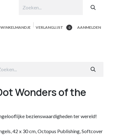
N WINKELMANDJE
VERLANGLIJST
AANMELDEN
0
hop per product
Shop Alle
Contacteer ons
Dot Wonders of the
ngelooflijke bezienswaardigheden ter wereld!
ngels, 42 x 30 cm, Octopus Publishing, Softcover