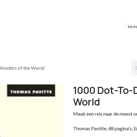
MIJ
Startpagina
MAS Producten
Antwerpen
S
onders of the World
1000 Dot-To-
World
Maak een reis naar de meest o
Thomas Pavitte, 48 pagina's, E