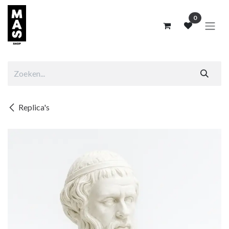
Overslaan naar inhoud
0
Replica's