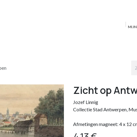
MIJ
Startpagina
MAS Producten
Antwerpen
S
pen
Zicht op Ant
Jozef Linnig
Collectie Stad Antwerpen, Mu
Afmetingen magneet: 4 x 12 c
4,13
€