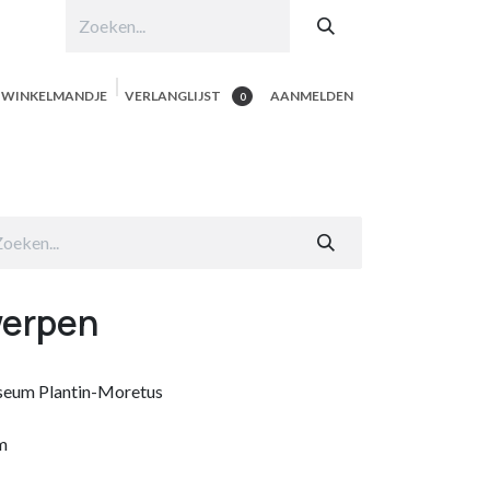
N WINKELMANDJE
VERLANGLIJST
AANMELDEN
0
hop per product
Shop Alle
Contacteer ons
werpen
seum Plantin-Moretus
m