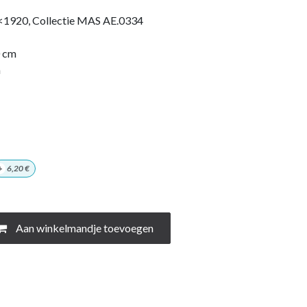
<1920, Collectie MAS AE.0334
0 cm
m
+
6,20
€
Aan winkelmandje toevoegen