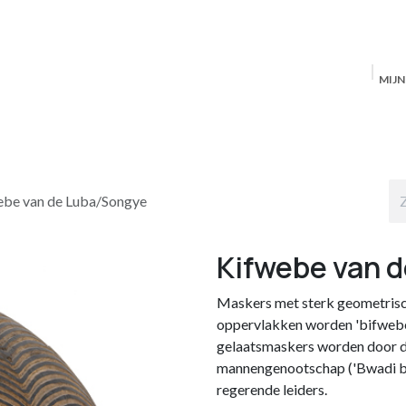
MIJ
Startpagina
MAS Producten
Antwerpen
S
ebe van de Luba/Songye
Kifwebe van 
Maskers met sterk geometrisch
oppervlakken worden 'bifwebe
gelaatsmaskers worden door d
mannengenootschap ('Bwadi bw
regerende leiders.