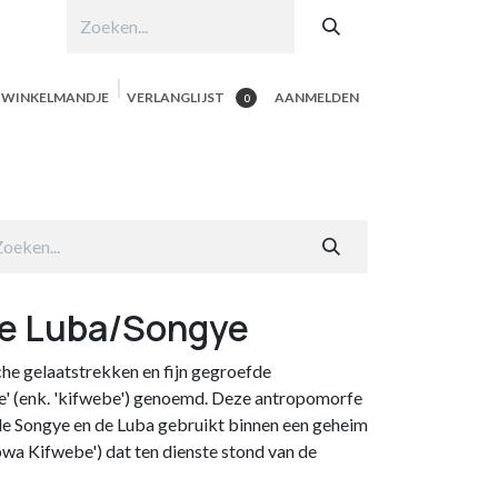
N WINKELMANDJE
VERLANGLIJST
AANMELDEN
0
hop per product
Shop Alle
Contacteer ons
de Luba/Songye
e gelaatstrekken en fijn gegroefde
' (enk. 'kifwebe') genoemd. Deze antropomorfe
e Songye en de Luba gebruikt binnen een geheim
a Kifwebe') dat ten dienste stond van de